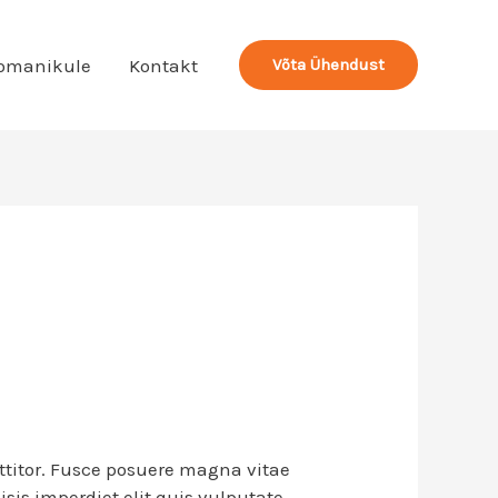
omanikule
Kontakt
Võta Ühendust
ttitor. Fusce posuere magna vitae
isis imperdiet elit quis vulputate.