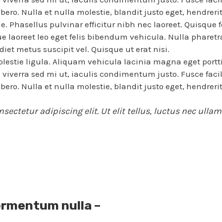
libero. Nulla et nulla molestie, blandit justo eget, hendrerit
que. Phasellus pulvinar efficitur nibh nec laoreet. Quisqu
ue laoreet leo eget felis bibendum vehicula. Nulla pharet
et metus suscipit vel. Quisque ut erat nisi.
lestie ligula. Aliquam vehicula lacinia magna eget portt
s, viverra sed mi ut, iaculis condimentum justo. Fusce facil
libero. Nulla et nulla molestie, blandit justo eget, hendrerit
sectetur adipiscing elit. Ut elit tellus, luctus nec ull
ermentum nulla –