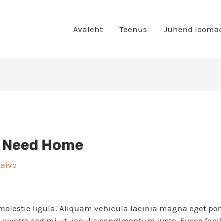
Avaleht
Teenus
Juhend looma
 Need Home
taivo
molestie ligula. Aliquam vehicula lacinia magna eget por
s, viverra sed mi ut, iaculis condimentum justo. Fusce facil