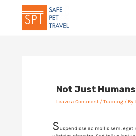
Skip
to
content
Not Just Humans
Leave a Comment
/
Training
/ By
S
uspendisse ac mollis sem, eget 
ultricies pharetra. Sed tellus lectu